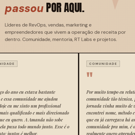
POR AQUI.
passou
Líderes de RevOps, vendas, marketing e
empreendedores que vivem a operação de receita por
dentro. Comunidade, mentoria, RT Labs e projetos.
COMUNIDADE
COMU
"
"
Por muito tempo eu relutei em buscar uma
Quando
comunidade tão técnica, porque minha
estava
jornada vinha muito de vendas. Aqui eu
A gente
o
encontrei nome, método e direção para dores
constru
que eu já carregava há anos. Não é qualquer
é essa:
o
comunidade pra mim, é o lugar onde eu
qualque
realmente quero aprender e trocar. Tenho
constr