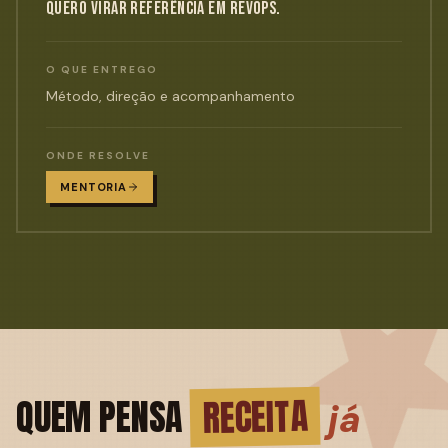
QUERO VIRAR REFERÊNCIA EM REVOPS.
O QUE ENTREGO
Método, direção e acompanhamento
ONDE RESOLVE
MENTORIA
prova
RECEITA
QUEM PENSA
já