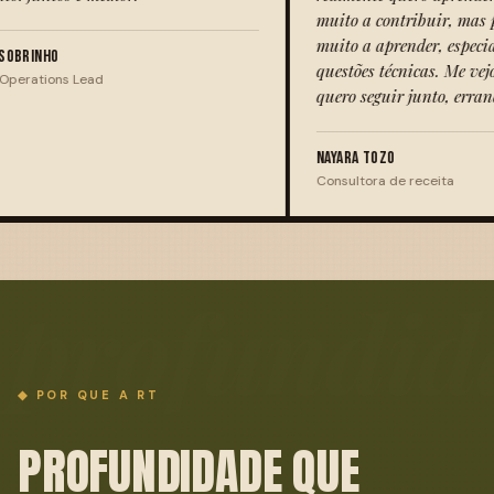
muito a contribuir, mas principalmente
comunid
muito a aprender, especialmente nas
constru
questões técnicas. Me vejo na certificação e
para fo
quero seguir junto, errando e aprendendo.
KAYTO B
Head d
NAYARA TOZO
Consultora de receita
profundid
◆ POR QUE A RT
PROFUNDIDADE QUE